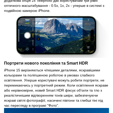
додаткова опція 2x Telephoto дає користувачам три рівні
оптичного масштабування - 0.5x, 1x, 2x - уперше в системі з
подвійною камерою iPhone.
Портрети нового покоління та Smart HDR
iPhone 15 вирізняються чіткішими деталями, яскравішими
кольорами та поліпшеною роботою в умовах слабкого
освітлення. Уперше користувачі можуть робити портрети, не
перемикаючись у портретний режим. Коли освітлення яскраве
або нерівномірне, новий Smart HDR фіксує об'єкти та тло з
реалістичнішим відтворенням тонів шкіри, забезпечуючи
яскраві світлі фотографії, насичені півтони та глибші тіні під
час перегляду в програмі "Фото".