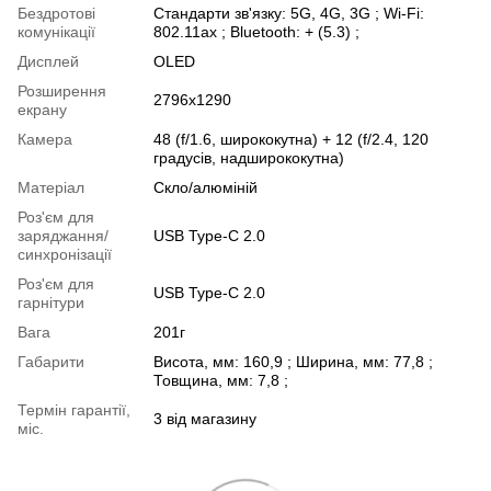
Бездротові
Стандарти зв'язку: 5G, 4G, 3G ; Wi-Fi:
комунікації
802.11ax ; Bluetooth: + (5.3) ;
Дисплей
OLED
Розширення
2796x1290
екрану
Камера
48 (f/1.6, ширококутна) + 12 (f/2.4, 120
градусів, надширококутна)
Матеріал
Скло/алюміній
Роз'єм для
заряджання/
USB Type-C 2.0
синхронізації
Роз'єм для
USB Type-C 2.0
гарнітури
Вага
201г
Габарити
Висота, мм: 160,9 ; Ширина, мм: 77,8 ;
Товщина, мм: 7,8 ;
Термін гарантії,
3 від магазину
міс.