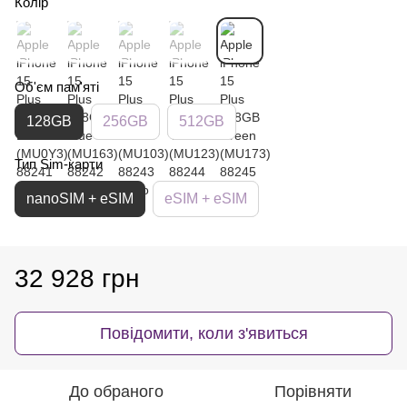
Колір
Об'єм пам'яті
128GB
256GB
512GB
Тип Sim-карти
nanoSIM + eSIM
eSIM + eSIM
32 928 грн
Повідомити, коли з'явиться
До обраного
Порівняти