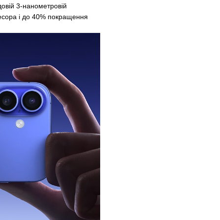
довій 3-нанометровій
цесора і до 40% покращення