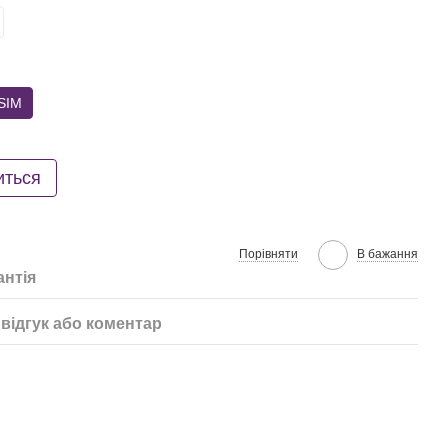
SIM
иться
Порівняти
В бажання
антія
відгук або коментар