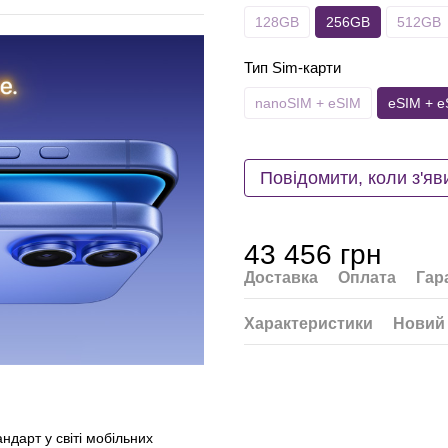
128GB
256GB
512GB
Тип Sim-карти
nanoSIM + eSIM
eSIM + e
Повідомити, коли з'яв
43 456 грн
Доставка
Оплата
Гар
Характеристики
Новий 
ндарт у світі мобільних