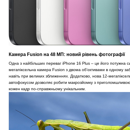
Камера Fusion на 48 МП: новий рівень фотографії
Одна з найбільших переваг iPhone 16 Plus – це його потужна с
мегапіксельна камера Fusion з двома об’єктивами в одному забе
навіть при великих зближеннях. Додатково, нова 12-мегапіксе
автофокусом дозволяє робити макрозйомку з приголомшливою 
кожен кадр по-справжньому унікальним.