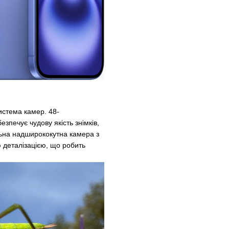
истема камер. 48-
зпечує чудову якість знімків,
льна надширококутна камера з
деталізацією, що робить