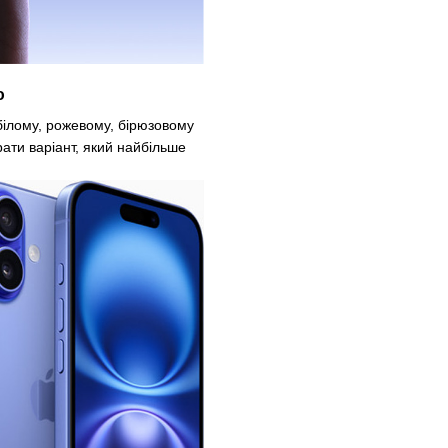
ю
 білому, рожевому, бірюзовому
ати варіант, який найбільше