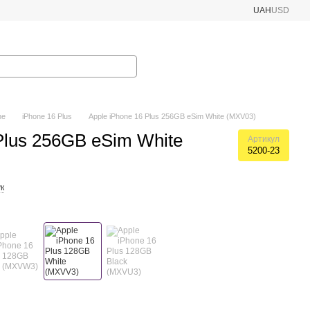
UAH
USD
ne
iPhone 16 Plus
Apple iPhone 16 Plus 256GB eSim White (MXV03)
Plus 256GB eSim White
Артикул
5200-23
к