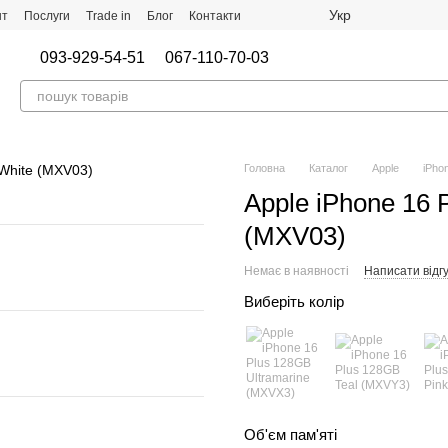
Укр
нт
Послуги
Trade in
Блог
Контакти
093-929-54-51
067-110-70-03
Головна
Каталог
Apple
iPho
Apple iPhone 16 
(MXV03)
Немає в наявності
Написати відгу
Виберіть колір
Об'єм пам'яті