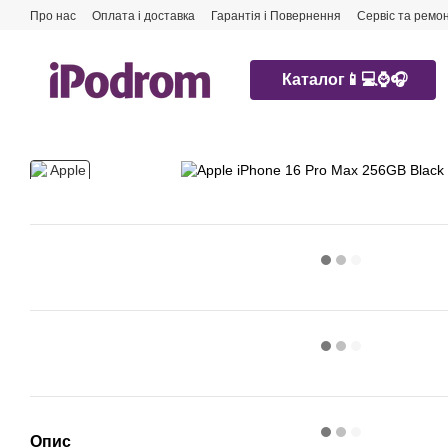
Перейти до основного контенту
Про нас
Оплата і доставка
Гарантія і Повернення
Сервіс та ремо
Каталог📱💻⌚️🎧
Опис