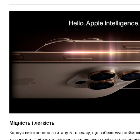
Міцність і легкість
Корпус виготовлено з титану 5-го класу, що забезпечує неймов
та легкості. Цей метал вирізняється високою стійкістю до пошк