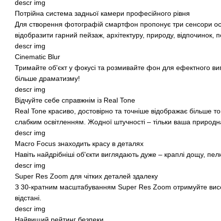
descr img
Потрійна система задньої камери професійного рівня
Для створення фотографій смартфон пропонує три сенсори осн
відобразити гарний пейзаж, архітектуру, природу, відпочинок, 
descr img
Cinematic Blur
Тримайте об'єкт у фокусі та розмивайте фон для ефектного ви
більше драматизму!
descr img
Відчуйте себе справжнім із Real Tone
Real Tone красиво, достовірно та точніше відображає більше тоні
слабким освітленням. Жодної штучності – тільки ваша природн
descr img
Macro Focus знаходить красу в деталях
Навіть найдрібніші об'єкти виглядають дуже – краплі дощу, пел
descr img
Super Res Zoom для чітких деталей здалеку
З 30-кратним масштабуванням Super Res Zoom отримуйте висо
відстані.
descr img
Найвищий рейтинг безпеки