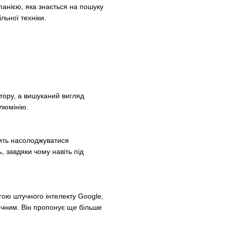
панією, яка знається на пошуку
льної техніки.
тору, а вишуканий вигляд
люмінію.
лить насолоджуватися
, завдяки чому навіть під
ою штучного інтелекту Google,
ечним. Він пропонує ще більше