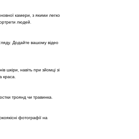
овної камери, з якими легко
портрети людей.
гляду. Додайте вашому відео
в шкіри, навіть при зйомці зі
а краса.
юстки троянд чи травинка.
коякісні фотографії на