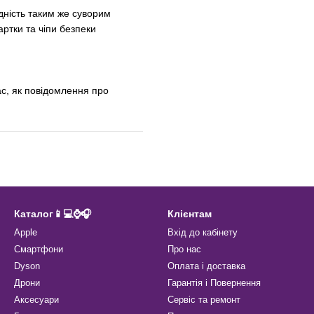
ідність таким же суворим
артки та чіпи безпеки
с, як повідомлення про
Каталог📱💻⌚️🎧
Клієнтам
Apple
Вхід до кабінету
Смартфони
Про нас
Dyson
Оплата і доставка
Дрони
Гарантія і Повернення
Аксесуари
Сервіс та ремонт