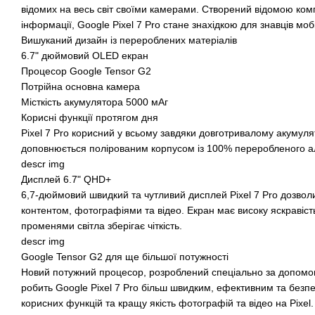
відомих на весь світ своїми камерами. Створений відомою ком
інформації, Google Pixel 7 Pro стане знахідкою для знавців мобі
Вишуканий дизайн із перероблених матеріалів
6.7" дюймовий OLED екран
Процесор Google Tensor G2
Потрійна основна камера
Місткість акумулятора 5000 мАг
Корисні функції протягом дня
Pixel 7 Pro корисний у всьому завдяки довготривалому акумуля
доповнюється полірованим корпусом із 100% переробленого а
descr img
Дисплей 6.7" QHD+
6,7-дюймовий швидкий та чутливий дисплей Pixel 7 Pro дозво
контентом, фотографіями та відео. Екран має високу яскравість
променями світла зберігає чіткість.
descr img
Google Tensor G2 для ще більшої потужності
Новий потужний процесор, розроблений спеціально за допомог
робить Google Pixel 7 Pro більш швидким, ефективним та безп
корисних функцій та кращу якість фотографій та відео на Pixel.