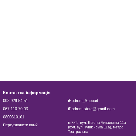
Контактна інформація
093-929-54-51
iPodrom_Support
067-110-70-03
iPodrom.store@gmail.com
0800319161
м.Київ, вул. Євгена Чикаленка 11а
Передзвонити вам?
(кол. вул.Пушкінська 11а), метро
Театральна.