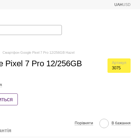
UAH
USD
Смартфон Google Pixel 7 Pro 12/256GB Hazel
 Pixel 7 Pro 12/256GB
Артикул
3075
к
иться
Порівняти
В бажання
антія