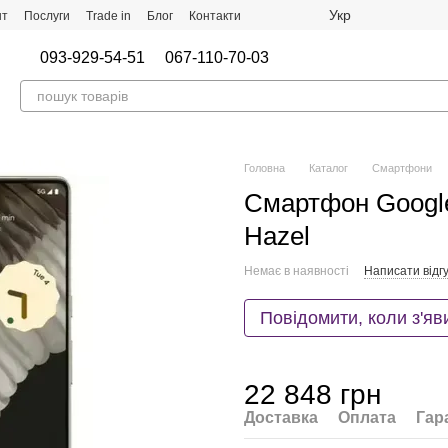
Укр
нт
Послуги
Trade in
Блог
Контакти
093-929-54-51
067-110-70-03
Головна
Каталог
Смартфони
Смартфон Google
Hazel
Немає в наявності
Написати відгу
Повідомити, коли з'яв
22 848 грн
Доставка
Оплата
Гар