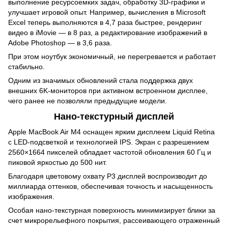
выполнение ресурсоемких задач, обработку 3D-графики и
улучшает игровой опыт. Например, вычисления в Microsoft
Excel теперь выполняются в 4,7 раза быстрее, рендеринг
видео в iMovie — в 8 раз, а редактирование изображений в
Adobe Photoshop — в 3,6 раза.
При этом ноутбук экономичный, не перегревается и работает
стабильно.
Одним из значимых обновлений стала поддержка двух
внешних 6K-мониторов при активном встроенном дисплее,
чего ранее не позволяли предыдущие модели.
Нано-текстурный дисплей
Apple MacBook Air M4 оснащен ярким дисплеем Liquid Retina
с LED-подсветкой и технологией IPS. Экран с разрешением
2560×1664 пикселей обладает частотой обновления 60 Гц и
пиковой яркостью до 500 нит.
Благодаря цветовому охвату P3 дисплей воспроизводит до
миллиарда оттенков, обеспечивая точность и насыщенность
изображения.
Особая нано-текстурная поверхность минимизирует блики за
счет микрорельефного покрытия, рассеивающего отраженный