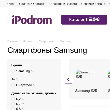
Перейти к основному контенту
О нас
Оплата и доставка
Гарантия и Возврат
Сервис и ремонт
Каталог📱💻⌚️🎧
Главная
Каталог
Смартфоны
Samsung
Смартфоны Samsung
Бренд
Samsung
71
Тип
Смартфон
71
Samsung S25+
S
Диагональ экрана, дюймы
6,2
12
6,7
16
6,8
8