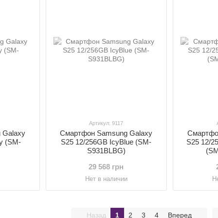
Артикул: 9117
 Galaxy
Смартфон Samsung Galaxy
Смартфо
y (SM-
S25 12/256GB IcyBlue (SM-
S25 12/2
S931BLBG)
(S
29 568 грн
и
Нет в наличии
Н
Назад
1
2
3
4
Вперед