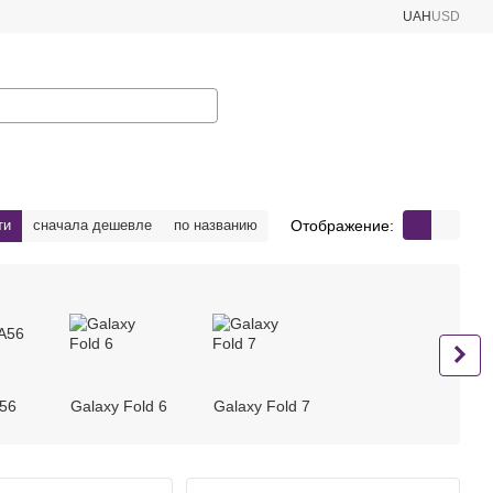
UAH
USD
Отображение:
ти
сначала дешевле
по названию
56
Galaxy Fold 6
Galaxy Fold 7