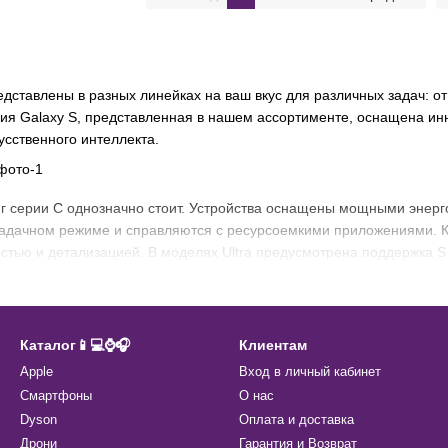
ставлены в разных линейках на ваш вкус для различных задач: о
рия Galaxy S, представленная в нашем ассортименте, оснащена и
усственного интеллекта.
г серии С однозначно стоит. Устройства оснащены мощными энер
задачном режиме и справляются с ресурсоемкими приложениями.
стью и детализацией. В моделях Ultra предусмотрена поддержка S 
Технологии экранов в смартф
 дисплеи на основе собственных матриц с высоким качеством изо
Каталог📱💻⌚️🎧
Клиентам
ей картинки выглядят детализировано под разными углами за счет
Apple
Вход в личный кабинет
имальное мерцание и огромная цветовая палитра.
Смартфоны
О нас
 матрица дает возможность видеть насыщенные цвета и глубокий ч
Dyson
Оплата и доставка
ижает потребление заряда.
Дрони
Гарантия и Возврат