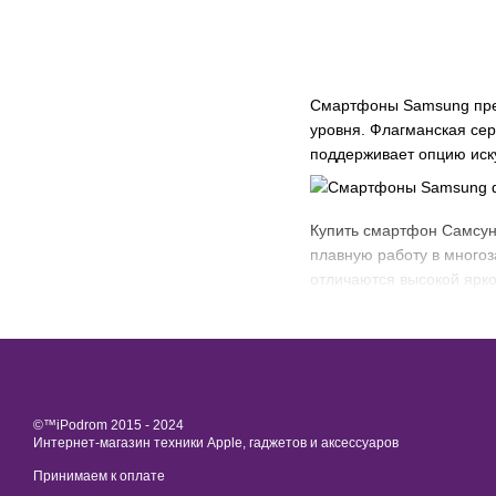
Смартфоны Samsung пред
уровня. Флагманская се
поддерживает опцию иск
Купить смартфон Самсун
плавную работу в много
отличаются высокой ярко
Компания разрабатывает
PLS. С такой матриц
преимущества – мин
©™iPodrom 2015 - 2024
Интернет-магазин техники Apple, гаджетов и аксессуаров
Super AMOLED. Такая
Технология также сн
Принимаем к оплате