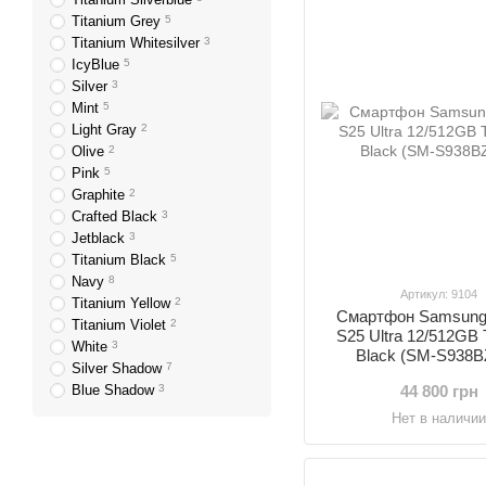
Titanium Grey
5
Titanium Whitesilver
3
IcyBlue
5
Silver
3
Mint
5
Light Gray
2
Olive
2
Pink
5
Graphite
2
Crafted Black
3
Jetblack
3
Titanium Black
5
Navy
8
Артикул: 9104
Titanium Yellow
2
Смартфон Samsung
Titanium Violet
2
S25 Ultra 12/512GB 
White
3
Black (SM-S938
Silver Shadow
7
Blue Shadow
3
44 800 грн
Нет в наличи