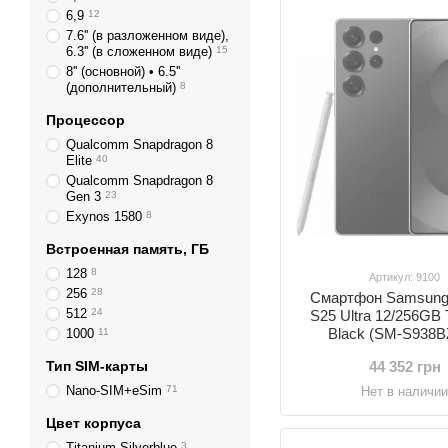
6,9
12
7.6'' (в разложенном виде),
6.3'' (в сложенном виде)
15
8'' (основной) • 6.5''
(дополнительный)
8
Процессор
Qualcomm Snapdragon 8
Elite
40
Qualcomm Snapdragon 8
Gen 3
23
Exynos 1580
8
Встроенная память, ГБ
128
8
Артикул: 9100
256
28
Смартфон Samsung
512
24
S25 Ultra 12/256GB 
Black (SM-S938
1000
11
Тип SIM-карты
44 352 грн
Nano-SIM+eSim
71
Нет в наличи
Цвет корпуса
Titanium Silverblue
3