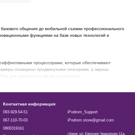
т базового общения до мобильной съемки профессионального
нновационными функциями на базе новых технологий и
гоэффективными процессорами, которые обеспечивают
 Камеры оснащены продвинутыми сенсорами, а экраны
Pen для рукописного ввода и рисования.
онах Samsung
бражения:
Контактная информация
 плотного расположения пикселей. Дополнительные
093-929-54-51
iPodrom_Support
067-110-70-03
iPodrom.store@gmail.com
ерный оттенок, создавая эффектную контрастность.
0800319161
г.Киев, ул. Евгения Чикаленко 11а