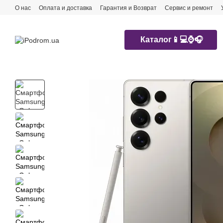
Перейти к основному контенту
О нас
Оплата и доставка
Гарантия и Возврат
Сервис и ремонт
Каталог📱💻⌚️🎧