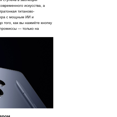
овременного искусства, а
тратонкая титаново-
мера с мощным ИИ и
 того, как вы нажмёте кнопку
омпромиссы — только на
тером