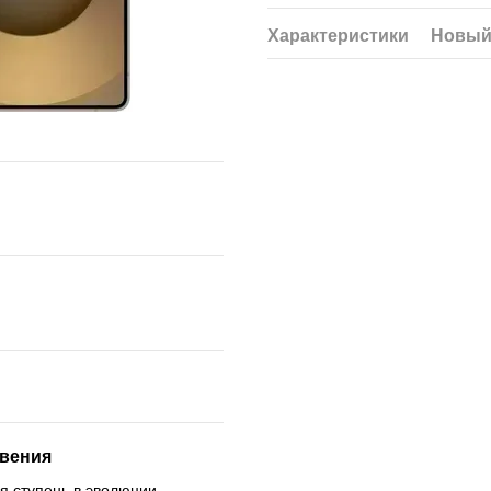
Характеристики
Новый
овения
ая ступень в эволюции