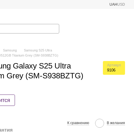
UAH
USD
Samsung
Samsung S25 Ultra
2/512GB Titanium Grey (SM-S938BZTG)
g Galaxy S25 Ultra
Артикул
9106
um Grey (SM-S938BZTG)
ится
К сравнению
В желания
антия