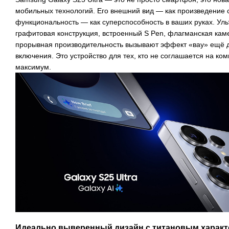
мобильных технологий. Его внешний вид — как произведение с
функциональность — как суперспособность в ваших руках. Уль
графитовая конструкция, встроенный S Pen, флагманская ка
прорывная производительность вызывают эффект «вау» ещё до
включения. Это устройство для тех, кто не соглашается на к
максимум.
Идеально выверенный дизайн с титановым харак