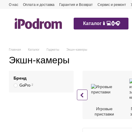
Перейти к основному контенту
О нас
Оплата и доставка
Гарантия и Возврат
Сервис и ремонт
Каталог📱💻⌚️🎧
Главная
Каталог
Гаджеты
Экшн-камеры
Экшн-камеры
Бренд
GoPro
2
Игровые
приставки