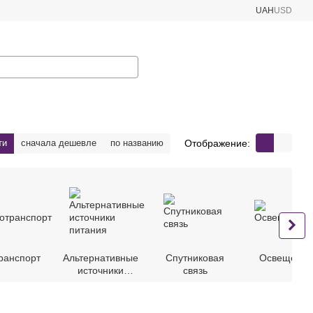
UAH
USD
Отображение:
ти
сначала дешевле
по названию
ранспорт
Альтернативные
Спутниковая
Освещение
источники
связь
питания