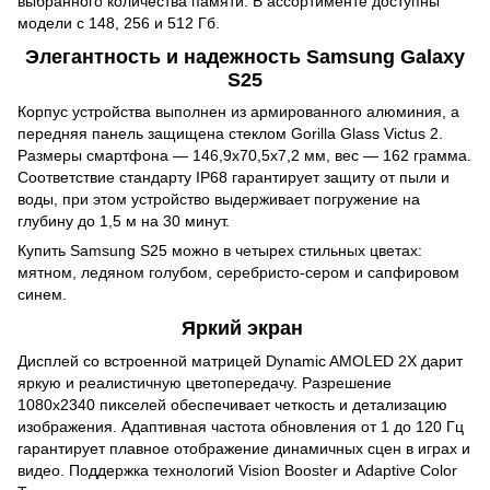
выбранного количества памяти. В ассортименте доступны
модели с 148, 256 и 512 Гб.
Элегантность и надежность Samsung Galaxy
S25
Корпус устройства выполнен из армированного алюминия, а
передняя панель защищена стеклом Gorilla Glass Victus 2.
Размеры смартфона — 146,9x70,5x7,2 мм, вес — 162 грамма.
Соответствие стандарту IP68 гарантирует защиту от пыли и
воды, при этом устройство выдерживает погружение на
глубину до 1,5 м на 30 минут.
Купить Samsung S25 можно в четырех стильных цветах:
мятном, ледяном голубом, серебристо-сером и сапфировом
синем.
Яркий экран
Дисплей со встроенной матрицей Dynamic AMOLED 2X дарит
яркую и реалистичную цветопередачу. Разрешение
1080х2340 пикселей обеспечивает четкость и детализацию
изображения. Адаптивная частота обновления от 1 до 120 Гц
гарантирует плавное отображение динамичных сцен в играх и
видео. Поддержка технологий Vision Booster и Adaptive Color