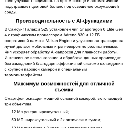
Tone улучшает видимость на ярком солнце и автоматически
подстраивает цветовой баланс под освещение окружающей
среды.
Производительность с AI-функциями
В Самсунг Галакси S25 установлен чип Snapdragon 8 Elite Gen
4 с графическим процессором Adreno 830 и 12 ГБ
оперативной памяти. Vulkan Engine и улучшенная трассировка
лучей делают мобильные игры невероятно реалистичными.
Чип ускоряет обработку AI-запросов для плавности работы.
Интенсивное использование и обработка данных происходят
без замедлений благодаря эффективной системе охлаждения
с крупной паровой камерой и специальным
термоинтерфейсом.
Максимум возможностей для отличной
съемки
Смартфон оснащен мощной основной камерой, включающей
три объектива:
12 Мп ультраширокоугольный;
50 МП широкоугольный с 2x оптическим зумом;
10 Мп телефото с 3-кратным оптическим зумом.