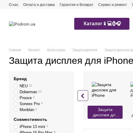
Перейти к основному контенту
О нас
Оплата и доставка
Гарантия и Возврат
Сервис и ремонт
Каталог📱💻⌚️🎧
Главная
Каталог
Аксессуары
Защита дисплея
Защита дисплея дл
Защита дисплея для iPhon
Бренд
NEU
11
Doberman
12
Proove
4
Soneex Pro
4
Защита
Monblan
2
дисплея для
Совместимость
iPhone
iPhone 13 mini
1
iPhone 16 Pro Max
5