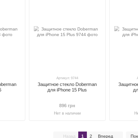
Артикул: 9744
oberman
Защитное стекло Doberman
Защитное
6
для iPhone 15 Plus
дл
896 грн
и
Нет в наличии
Н
Назад
1
2
Вперед
Пок