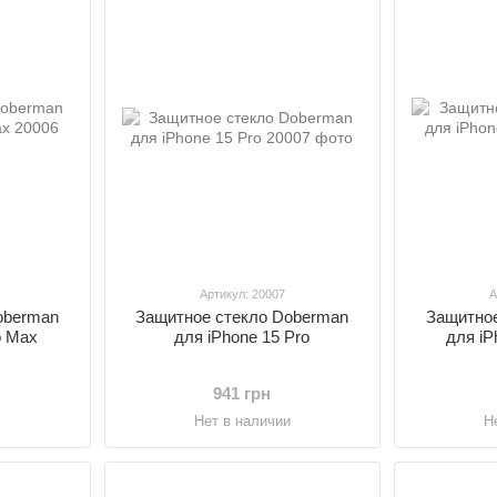
Артикул: 20007
А
oberman
Защитное стекло Doberman
Защитное
o Max
для iPhone 15 Pro
для iP
941 грн
и
Нет в наличии
Н