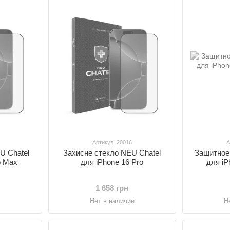
Артикул: 20016
А
U Chatel
Захисне стекло NEU Chatel
Защитное
o Max
для iPhone 16 Pro
для iP
1 658 грн
и
Нет в наличии
Н