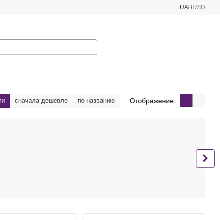
UAH
USD
Отображение:
ти
сначала дешевле
по названию