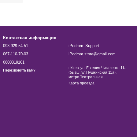
Контактная информация
093-929-54-51
iPodrom_Support
067-110-70-03
iPodrom.store@gmail.com
0800319161
г.Киев, ул. Евгения Чикаленко 11а
Перезвонить вам?
(бывш. ул.Пушкинская 11а),
метро Театральная.
Карта проезда