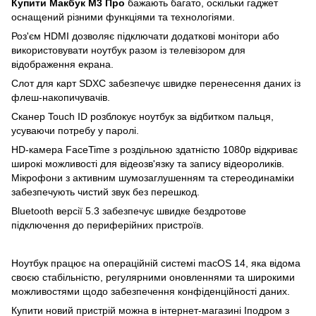
Купити Макбук М3 Про
бажають багато, оскільки гаджет
оснащений різними функціями та технологіями.
Роз'єм HDMI дозволяє підключати додаткові монітори або
використовувати ноутбук разом із телевізором для
відображення екрана.
Слот для карт SDXC забезпечує швидке перенесення даних із
флеш-накопичувачів.
Сканер Touch ID розблокує ноутбук за відбитком пальця,
усуваючи потребу у паролі.
HD-камера FaceTime з роздільною здатністю 1080p відкриває
широкі можливості для відеозв'язку та запису відеороликів.
Мікрофони з активним шумозаглушенням та стереодинаміки
забезпечують чистий звук без перешкод.
Bluetooth версії 5.3 забезпечує швидке бездротове
підключення до периферійних пристроїв.
Ноутбук працює на операційній системі macOS 14, яка відома
своєю стабільністю, регулярними оновленнями та широкими
можливостями щодо забезпечення конфіденційності даних.
Купити новий пристрій можна в інтернет-магазині Іподром з