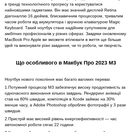
в тренді технологічного прогресу та користуватися
найновішими гаджетами. Він має значний дисплей Retina
діагоналлю 16 дюймів, блискавичним процесором, тривалим
часом роботи від акумулятора і зручною клавіатурою Magic
Keyboard. Такий ноутбук стане надійним супутником для
амбітних професіоналів у різних сферах. Завдяки оновленому
MacBook Pro Apple ви зможете втілювати в життя ще більше
ідей та виконувати різні завдання, чи то робота, чи творчість.
Що особливого в Макбук Про 2023 М3
Ноутбук нового покоління має багато вагомих переваг.
1.Потужний процесор М3 забезпечує високу продуктивність за
одночасного виконання кількох завдань. Рендеринг анімації
став на 80% швидше, компіляція в Xcode займає на 30%
менше часу, а Adobe Photoshop обробляє фотографії у 3 рази
швидше.
2.Пристрій має високий рівень енергоефективності — час
автономної роботи сягає 22 години.