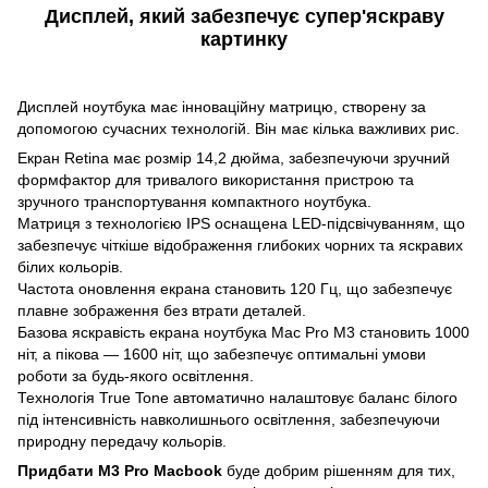
Дисплей, який забезпечує супер'яскраву
картинку
Дисплей ноутбука має інноваційну матрицю, створену за
допомогою сучасних технологій. Він має кілька важливих рис.
Екран Retina має розмір 14,2 дюйма, забезпечуючи зручний
формфактор для тривалого використання пристрою та
зручного транспортування компактного ноутбука.
Матриця з технологією IPS оснащена LED-підсвічуванням, що
забезпечує чіткіше відображення глибоких чорних та яскравих
білих кольорів.
Частота оновлення екрана становить 120 Гц, що забезпечує
плавне зображення без втрати деталей.
Базова яскравість екрана ноутбука Mac Pro M3 становить 1000
ніт, а пікова — 1600 ніт, що забезпечує оптимальні умови
роботи за будь-якого освітлення.
Технологія True Tone автоматично налаштовує баланс білого
під інтенсивність навколишнього освітлення, забезпечуючи
природну передачу кольорів.
Придбати M3 Pro Macbook
буде добрим рішенням для тих,