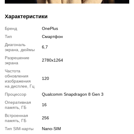
Характеристики
Бренд
OnePlus
Тип
Смартфон
Диагональ
6,7
экрана, дюймы
Разрешение
2780х1264
экрана
Частота
обновления
120
изображения
на дисплее, Гц
Процессор
Qualcomm Snapdragon 8 Gen 3
Оперативная
16
память, ГБ
Встроенная
256
память, ГБ
Тип SIM-карты
Nano-SIM