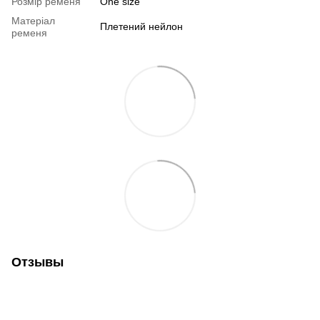
Розмір ременя
One size
Матеріал
Плетений нейлон
ременя
Отзывы