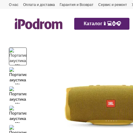
Перейти к основному контенту
О нас
Оплата и доставка
Гарантия и Возврат
Сервис и ремонт
Каталог📱💻⌚️🎧