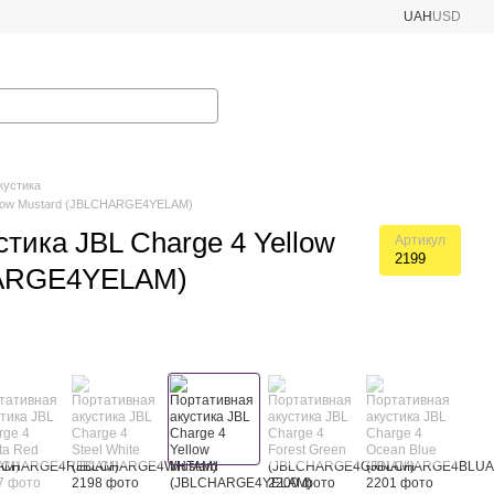
UAH
USD
кустика
ellow Mustard (JBLCHARGE4YELAM)
тика JBL Charge 4 Yellow
Артикул
2199
HARGE4YELAM)