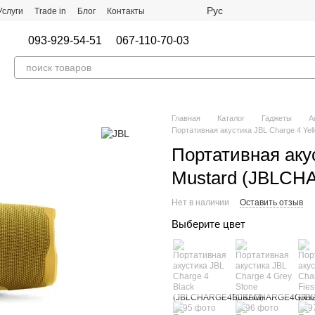
Рус
Услуги
Trade in
Блог
Контакты
093-929-54-51
067-110-70-03
Главная
Каталог
Гаджеты
А
Портативная акустика JBL Charge 4 Y
Портативная акус
Mustard (JBLC
Нет в наличии
Оставить отзыв
Выберите цвет