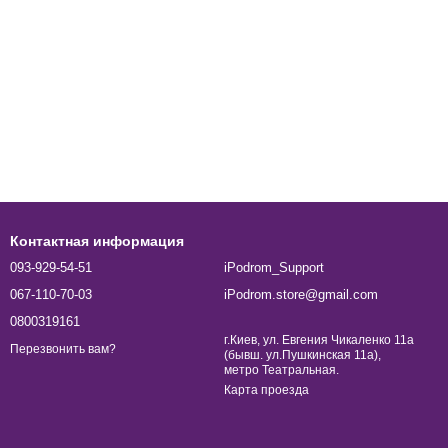
Контактная информация
093-929-54-51
iPodrom_Support
067-110-70-03
iPodrom.store@gmail.com
0800319161
г.Киев, ул. Евгения Чикаленко 11а
Перезвонить вам?
(бывш. ул.Пушкинская 11а),
метро Театральная.
Карта проезда