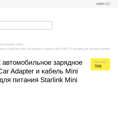
UAH
USD
путниковая связь
ое устройство Mini Car Adapter и кабель Mini USB-C 5 метров для питания Starlink
nk автомобильное зарядное
Артикул
7006
Car Adapter и кабель Mini
ля питания Starlink Mini