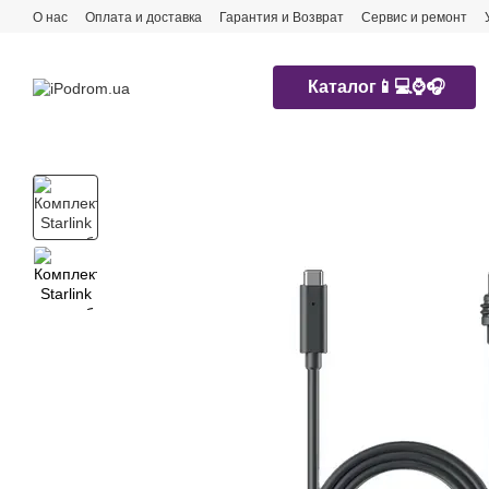
Перейти к основному контенту
О нас
Оплата и доставка
Гарантия и Возврат
Сервис и ремонт
Каталог📱💻⌚️🎧