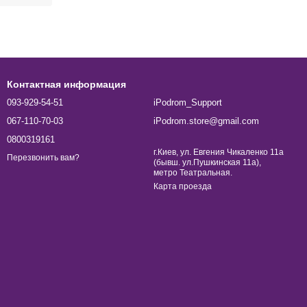
Контактная информация
093-929-54-51
iPodrom_Support
067-110-70-03
iPodrom.store@gmail.com
0800319161
г.Киев, ул. Евгения Чикаленко 11а
Перезвонить вам?
(бывш. ул.Пушкинская 11а),
метро Театральная.
Карта проезда