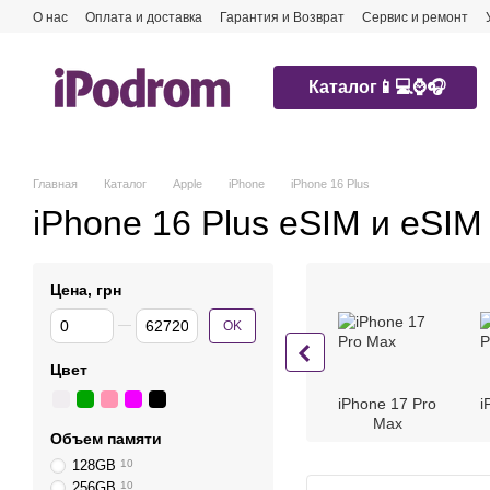
Перейти к основному контенту
О нас
Оплата и доставка
Гарантия и Возврат
Сервис и ремонт
Каталог📱💻⌚️🎧
Главная
Каталог
Apple
iPhone
iPhone 16 Plus
iPhone 16 Plus eSIM и eSIM
Цена, грн
От Цена, грн
До Цена, грн
OK
Цвет
iPhone 17 Pro
i
Max
Объем памяти
128GB
10
256GB
10