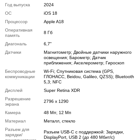
Год выпуска
2024
ОС
iOS 18
Процессор
Apple A18
Оперативная
8 Гб
память
Диагональ
6,7"
Датчики
Магнитометр; Двойные датчики наружного
освещения; Барометр; Датчик
приближения; Акселерометр; Гироскоп
Беспроводные
Wi-Fi; Спутниковая система (GPS,
коммуникации
ГЛОНАСС, Beidou, Galileo, QZSS); Bluetooth
5,3; NFC
Дисплей
Super Retina XDR
Разрешение
2796 x 1290
экрана
Камера
48 Мп; 12 Мп
Материал
Металл, стекло
Разъем для
Разъем USB-C с поддержкой: Зарядки,
зарядки/
DisplayPort, USB 2 (до 480 Мбит/с)