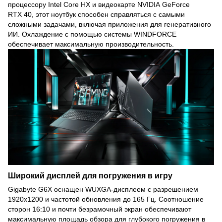
процессору Intel Core HX и видеокарте NVIDIA GeForce
RTX 40, этот ноутбук способен справляться с самыми
сложными задачами, включая приложения для генеративного
ИИ. Охлаждение с помощью системы WINDFORCE
обеспечивает максимальную производительность.
Широкий дисплей для погружения в игру
Gigabyte G6X оснащен WUXGA-дисплеем с разрешением
1920x1200 и частотой обновления до 165 Гц. Соотношение
сторон 16:10 и почти безрамочный экран обеспечивают
максимальную площадь обзора для глубокого погружения в