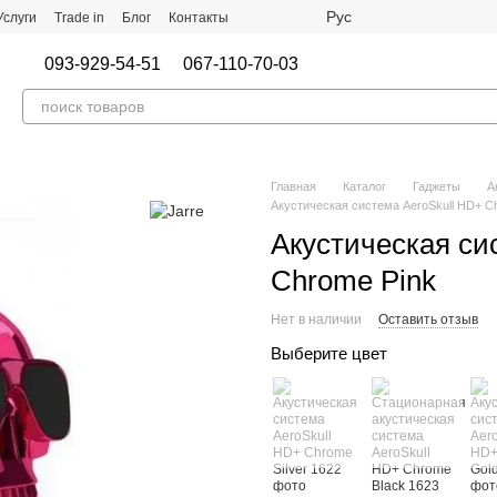
Рус
Услуги
Trade in
Блог
Контакты
093-929-54-51
067-110-70-03
Главная
Каталог
Гаджеты
А
Акустическая система AeroSkull HD+ C
Акустическая си
Chrome Pink
Нет в наличии
Оставить отзыв
Выберите цвет