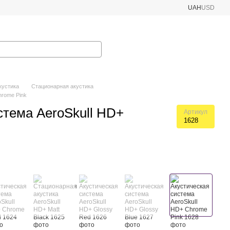
UAH
USD
кустика
Стационарная акустика
hrome Pink
стема AeroSkull HD+
Артикул
1628