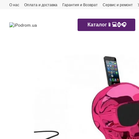
Перейти к основному контенту
О нас
Оплата и доставка
Гарантия и Возврат
Сервис и ремонт
Каталог📱💻⌚️🎧