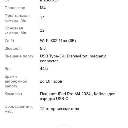
Процессор
M4
Фронтальная
12
камера, Мп
Основная
12
камера, Мп
Wi-Fi
Wi-Fi 802.11ax (6E)
Bluetooth
5.3
Внешние порты
USB Type-C4; DisplayPort, magnetic
connector
Вес
444г
Время
автономной
до 10 часов
работы
Комплект
Планшет iPad Pro M4 2024 ; Кабель для
зарядки USB-C
Срок гарантии,
12 от производителя
мес.