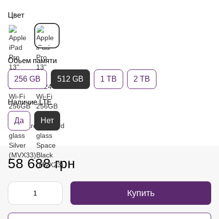
Цвет
Обьем памяти
256 GB
512 GB
1 TB
2 TB
Наличие LTE
Да
Нет
58 688 грн
Купить