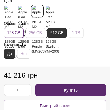
Цвет
Обьем памяти
128 GB
256 GB
512 GB
1 TB
Наличие LTE
Да
Нет
41 216 грн
Купить
Быстрый заказ