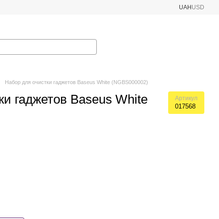
UAH
USD
Набор для очистки гаджетов Baseus White (NGBS000002)
ки гаджетов Baseus White
Артикул
017568