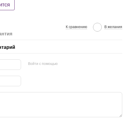
ится
К сравнению
В желания
антия
нтарий
Войти с помощью