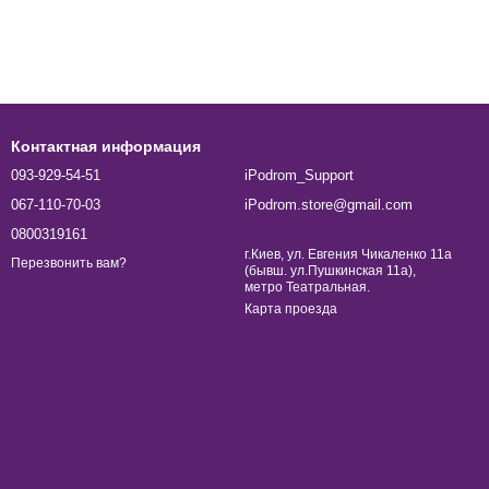
Контактная информация
093-929-54-51
iPodrom_Support
067-110-70-03
iPodrom.store@gmail.com
0800319161
г.Киев, ул. Евгения Чикаленко 11а
Перезвонить вам?
(бывш. ул.Пушкинская 11а),
метро Театральная.
Карта проезда