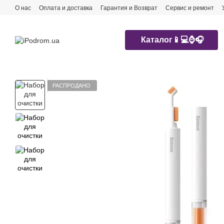
Перейти к основному контенту
О нас
Оплата и доставка
Гарантия и Возврат
Сервис и ремонт
Каталог📱💻⌚️🎧
РАСПРОДАНО