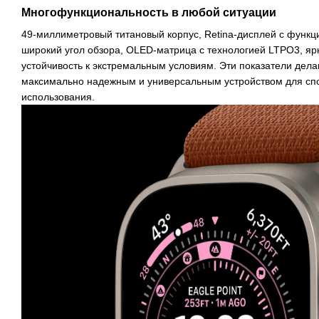
Многофункциональность в любой ситуации
49-миллиметровый титановый корпус, Retina-дисплей с функци
широкий угол обзора, OLED-матрица с технологией LTPO3, ярк
устойчивость к экстремальным условиям. Эти показатели делаю
максимально надежным и универсальным устройством для спо
использования.