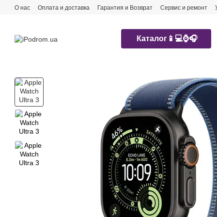
Перейти к основному контенту
О нас
Оплата и доставка
Гарантия и Возврат
Сервис и ремонт
Каталог📱💻⌚️🎧