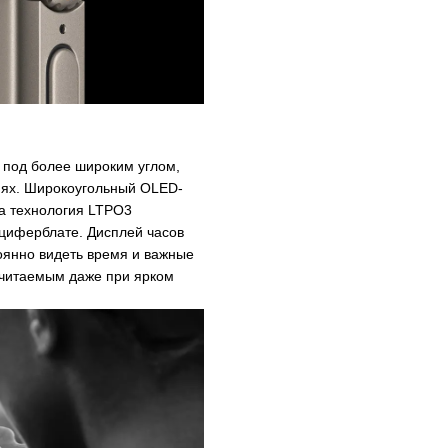
а под более широким углом,
виях. Широкоугольный OLED-
 а технология LTPO3
 циферблате. Дисплей часов
оянно видеть время и важные
и читаемым даже при ярком