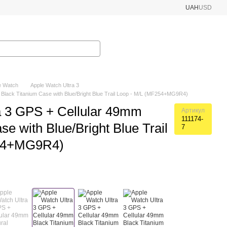
UAH
USD
e Watch
Apple Watch Ultra 3
 Black Titanium Case with Blue/Bright Blue Trail Loop - M/L (MF254+MG9R4)
a 3 GPS + Cellular 49mm
Артикул
111174-
se with Blue/Bright Blue Trail
7
254+MG9R4)