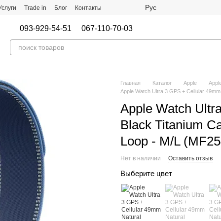
Рус
Услуги
Trade in
Блог
Контакты
093-929-54-51
067-110-70-03
Главная
Каталог
Apple
Appl
Apple Watch Ultra 3 GPS + Cellular 49mm
Apple Watch Ultr
Black Titanium Ca
Loop - M/L (MF
Нет в наличии
Оставить отзыв
Выберите цвет