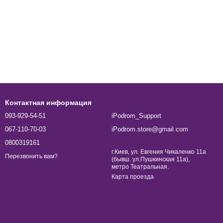
Контактная информация
093-929-54-51
iPodrom_Support
067-110-70-03
iPodrom.store@gmail.com
0800319161
г.Киев, ул. Евгения Чикаленко 11а
Перезвонить вам?
(бывш. ул.Пушкинская 11а),
метро Театральная.
Карта проезда