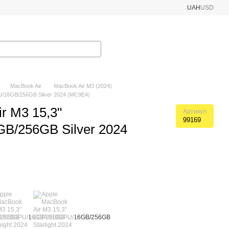
UAH
USD
MacBook Air
MacBook Air M3 (2024)
U/16GB/256GB Silver 2024 (MC9E4)
r M3 15,3"
Артикул
99169
B/256GB Silver 2024