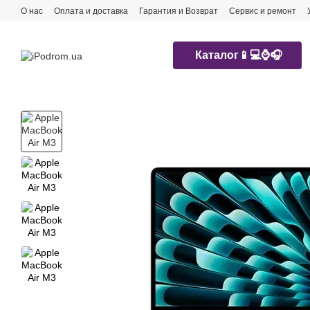
Перейти к основному контенту
О нас
Оплата и доставка
Гарантия и Возврат
Сервис и ремонт
Каталог📱💻⌚️🎧