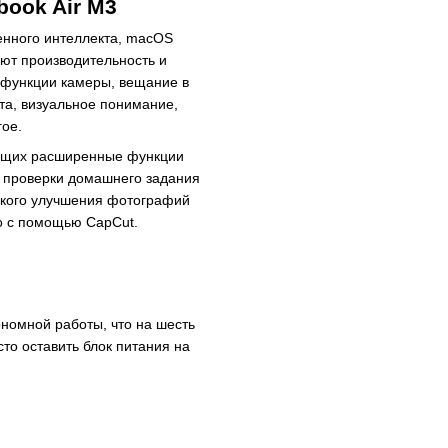
ook Air M3
енного интеллекта, macOS
ют производительность и
е функции камеры, вещание в
та, визуальное понимание,
гое.
яющих расширенные функции
от проверки домашнего задания
еского улучшения фотографий
ео с помощью CapCut.
ономной работы, что на шесть
сто оставить блок питания на