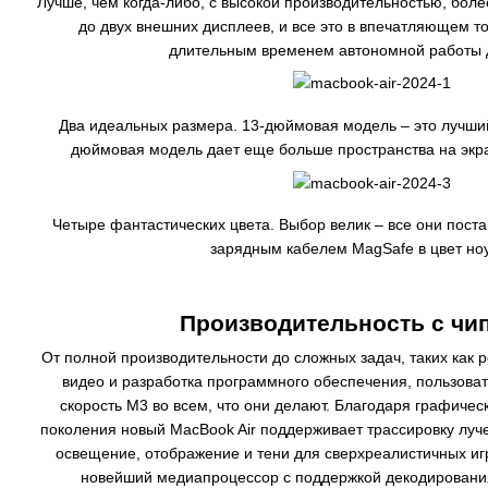
Лучше, чем когда-либо, с высокой производительностью, бол
до двух внешних дисплеев, и все это в впечатляющем то
длительным временем автономной работы д
Два идеальных размера. 13-дюймовая модель – это лучший
дюймовая модель дает еще больше пространства на экра
Четыре фантастических цвета. Выбор велик – все они пост
зарядным кабелем MagSafe в цвет ноу
Производительность с чи
От полной производительности до сложных задач, таких как
видео и разработка программного обеспечения, пользов
скорость M3 во всем, что они делают. Благодаря графиче
поколения новый MacBook Air поддерживает трассировку луч
освещение, отображение и тени для сверхреалистичных игр
новейший медиапроцессор с поддержкой декодирования