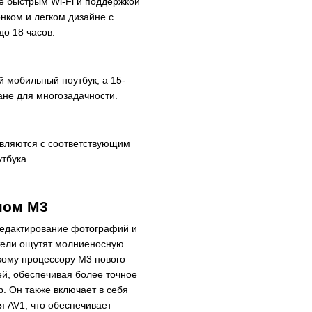
ее быстрым Wi-Fi и поддержкой
нком и легком дизайне с
о 18 часов.
 мобильный ноутбук, а 15-
не для многозадачности.
авляются с соответствующим
тбука.
пом M3
 редактирование фотографий и
атели ощутят молниеносную
скому процессору M3 нового
ей, обеспечивая более точное
. Он также включает в себя
 AV1, что обеспечивает