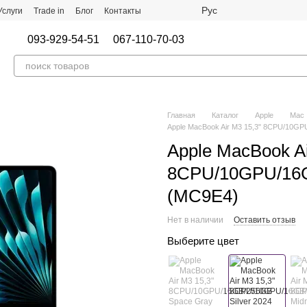
Рус
Услуги
Trade in
Блог
Контакты
093-929-54-51
067-110-70-03
Главная
Каталог
Apple
Mac
Apple MacBook Air M3 15,3" 8CPU/10GP
Apple MacBook Ai
8CPU/10GPU/16G
(MC9E4)
Нет в наличии
Оставить отзыв
Выберите цвет