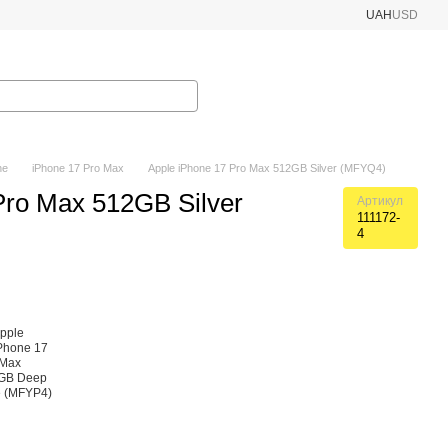
UAH
USD
ne
iPhone 17 Pro Max
Apple iPhone 17 Pro Max 512GB Silver (MFYQ4)
Pro Max 512GB Silver
Артикул
111172-
4