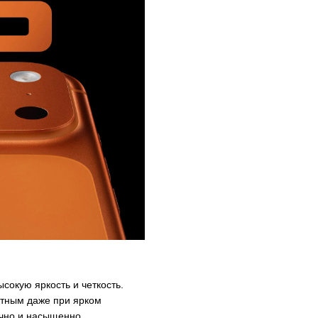
сокую яркость и четкость.
етным даже при ярком
ично и насыщенно.