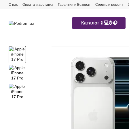
Перейти к основному контенту
О нас
Оплата и доставка
Гарантия и Возврат
Сервис и ремонт
Каталог📱💻⌚️🎧