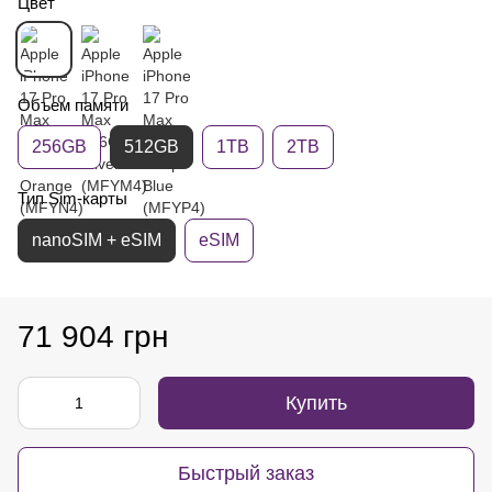
Цвет
Объем памяти
256GB
512GB
1TB
2TB
Тип Sim-карты
nanoSIM + eSIM
eSIM
71 904 грн
Купить
Быстрый заказ