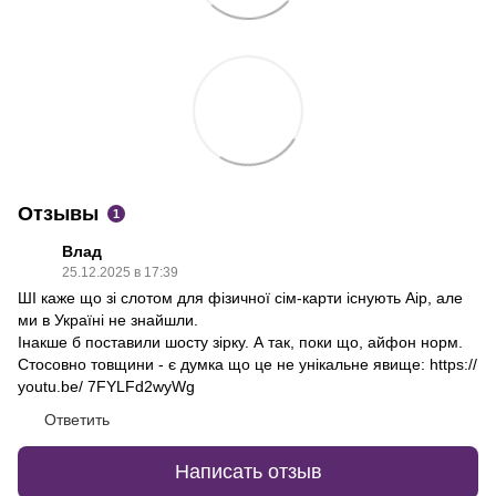
Отзывы
1
Влад
25.12.2025 в 17:39
ШІ каже що зі слотом для фізичної сім-карти існують Аір, але
ми в Україні не знайшли.
Інакше б поставили шосту зірку. А так, поки що, айфон норм.
Стосовно товщини - є думка що це не унікальне явище: https://
youtu.be/ 7FYLFd2wyWg
Ответить
Написать отзыв