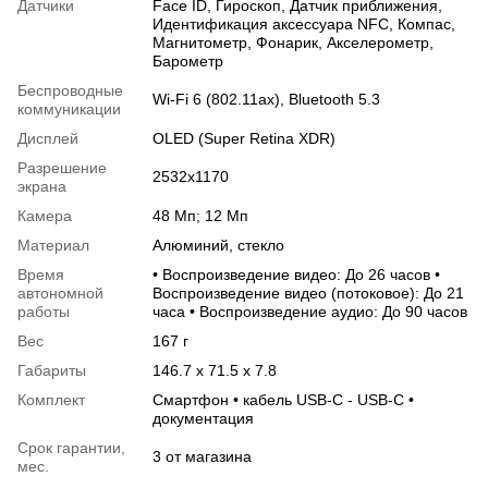
Датчики
Face ID, Гироскоп, Датчик приближения,
Идентификация аксессуара NFC, Компас,
Магнитометр, Фонарик, Акселерометр,
Барометр
Беспроводные
Wi-Fi 6 (802.11ax), Bluetooth 5.3
коммуникации
Дисплей
OLED (Super Retina XDR)
Разрешение
2532x1170
экрана
Камера
48 Мп; 12 Мп
Материал
Алюминий, стекло
Время
• Воспроизведение видео: До 26 часов •
автономной
Воспроизведение видео (потоковое): До 21
работы
часа • Воспроизведение аудио: До 90 часов
Вес
167 г
Габариты
146.7 х 71.5 х 7.8
Комплект
Смартфон • кабель USB-C - USB-C •
документация
Срок гарантии,
3 от магазина
мес.