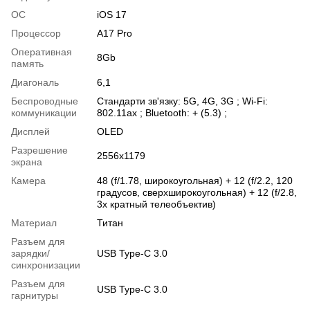
ОС
iOS 17
Процессор
A17 Pro
Оперативная
8Gb
память
Диагональ
6,1
Беспроводные
Стандарти зв'язку: 5G, 4G, 3G ; Wi-Fi:
коммуникации
802.11ax ; Bluetooth: + (5.3) ;
Дисплей
OLED
Разрешение
2556x1179
экрана
Камера
48 (f/1.78, широкоугольная) + 12 (f/2.2, 120
градусов, сверхширокоугольная) + 12 (f/2.8,
3х кратный телеобъектив)
Материал
Титан
Разъем для
зарядки/
USB Type-C 3.0
синхронизации
Разъем для
USB Type-C 3.0
гарнитуры