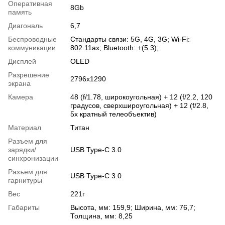
Оперативная
8Gb
память
Диагональ
6,7
Беспроводные
Стандарты связи: 5G, 4G, 3G; Wi-Fi:
коммуникации
802.11ax; Bluetooth: +(5.3);
Дисплей
OLED
Разрешение
2796x1290
экрана
Камера
48 (f/1.78, широкоугольная) + 12 (f/2.2, 120
градусов, сверхшироугольная) + 12 (f/2.8,
5х кратный телеобъектив)
Материал
Титан
Разъем для
зарядки/
USB Type-C 3.0
синхронизации
Разъем для
USB Type-C 3.0
гарнитуры
Вес
221г
Габариты
Высота, мм: 159,9; Ширина, мм: 76,7;
Толщина, мм: 8,25