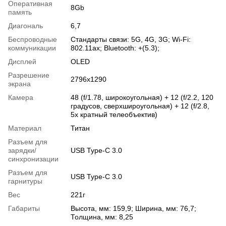
Оперативная
8Gb
память
Диагональ
6,7
Беспроводные
Стандарты связи: 5G, 4G, 3G; Wi-Fi:
коммуникации
802.11ax; Bluetooth: +(5.3);
Дисплей
OLED
Разрешение
2796x1290
экрана
Камера
48 (f/1.78, широкоугольная) + 12 (f/2.2, 120
градусов, сверхшироугольная) + 12 (f/2.8,
5х кратный телеобъектив)
Материал
Титан
Разъем для
зарядки/
USB Type-C 3.0
синхронизации
Разъем для
USB Type-C 3.0
гарнитуры
Вес
221г
Габариты
Высота, мм: 159,9; Ширина, мм: 76,7;
Толщина, мм: 8,25