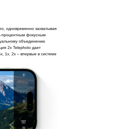
ео, одновременно захватывая
00-процентным фокусным
ктуальному объединению
ия 2x Telephoto дает
, 1x, 2x – впервые в системе