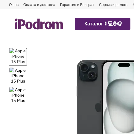
Перейти к основному контенту
О нас
Оплата и доставка
Гарантия и Возврат
Сервис и ремонт
Каталог📱💻⌚️🎧