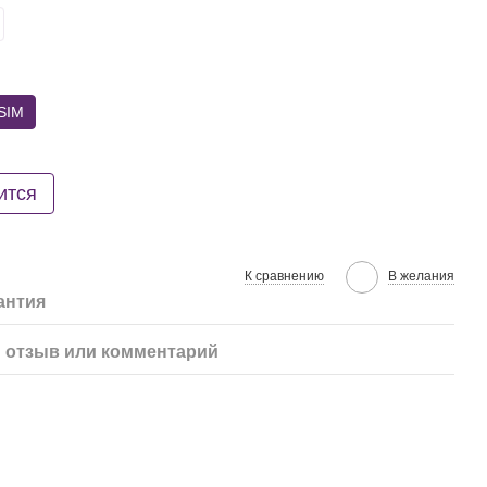
SIM
ится
К сравнению
В желания
антия
 отзыв или комментарий