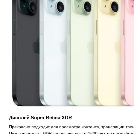
Дисплей Super Retina XDR
Прекрасно подходит для просмотра контента, трансляции трени
Пиковая яркость HDR теперь достигает 1600 нит, поэтому фо