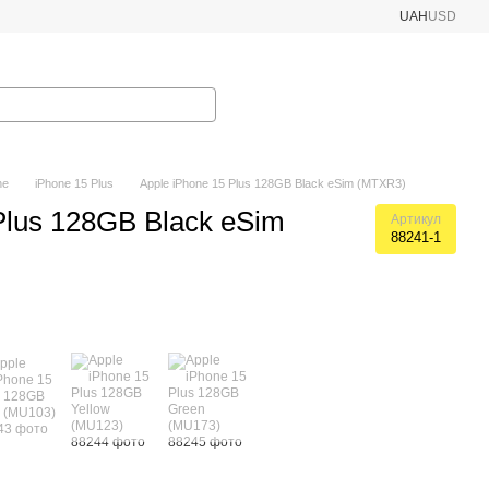
UAH
USD
ne
iPhone 15 Plus
Apple iPhone 15 Plus 128GB Black eSim (MTXR3)
Plus 128GB Black eSim
Артикул
88241-1