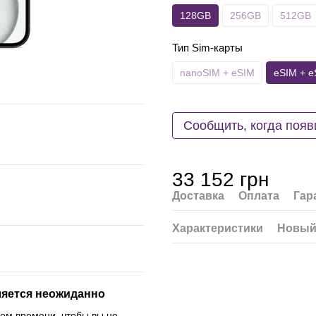
128GB
256GB
512GB
Тип Sim-карты
nanoSIM + eSIM
eSIM + e
Сообщить, когда появ
33 152 грн
Доставка
Оплата
Гар
Характеристики
Новый
вляется неожиданно
ном времени, чтобы вы не