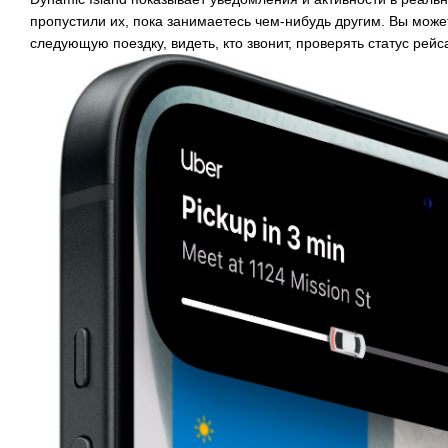
пропустили их, пока занимаетесь чем-нибудь другим. Вы може
следующую поездку, видеть, кто звонит, проверять статус рейс