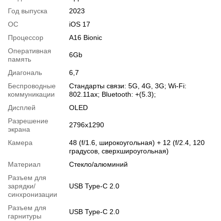
Год выпуска
2023
ОС
iOS 17
Процессор
A16 Bionic
Оперативная
6Gb
память
Диагональ
6,7
Беспроводные
Стандарты связи: 5G, 4G, 3G; Wi-Fi:
коммуникации
802.11ax; Bluetooth: +(5.3);
Дисплей
OLED
Разрешение
2796x1290
экрана
Камера
48 (f/1.6, широкоугольная) + 12 (f/2.4, 120
градусов, сверхшироугольная)
Материал
Стекло/алюминий
Разъем для
зарядки/
USB Type-C 2.0
синхронизации
Разъем для
USB Type-C 2.0
гарнитуры