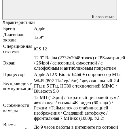
К сравнению
Характеристики
Бренд
Apple
Диагональ
12.9''
экрана
Операционная
iOS 12
система
12.9" Retina (2732x2048 точек) с IPS-матрицей
Экран
/ 264ppi / сенсорный, емкостной / с
олеофобным и антибликовым покрытием
Процессор
Apple A12X Bionic 64bit + сопроцессор M12
Wi-Fi (802.11a/b/g/n/ac) / двухканальный 2.4
Беспроводные
ГГц и 5 ГГц, HT80 с технологией MIMO /
коммуникации
Bluetooth 5.0
12 МП (1.8µm) / 5‑кратный цифровой зум /
автофокус / съемка 4K видео (60 кад/c) /
Особенности
Режим «Таймлапс» со стабилизацией
камеры
изображения / Следящий автофокус /
фронтальная 7 МПикс (1080p, f/2.2)
Время
До 9 часов работы в интернете по сотовой