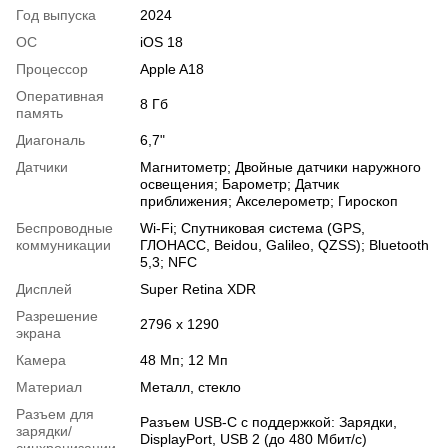
Год выпуска
2024
ОС
iOS 18
Процессор
Apple A18
Оперативная
8 Гб
память
Диагональ
6,7"
Датчики
Магнитометр; Двойные датчики наружного
освещения; Барометр; Датчик
приближения; Акселерометр; Гироскоп
Беспроводные
Wi-Fi; Спутниковая система (GPS,
коммуникации
ГЛОНАСС, Beidou, Galileo, QZSS); Bluetooth
5,3; NFC
Дисплей
Super Retina XDR
Разрешение
2796 x 1290
экрана
Камера
48 Мп; 12 Мп
Материал
Металл, стекло
Разъем для
Разъем USB-C с поддержкой: Зарядки,
зарядки/
DisplayPort, USB 2 (до 480 Мбит/с)