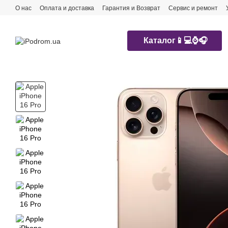
Перейти к основному контенту
О нас
Оплата и доставка
Гарантия и Возврат
Сервис и ремонт
Каталог📱💻⌚️🎧