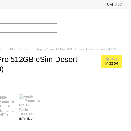
UAH
USD
ne
iPhone 16 Pro
Apple iPhone 16 Pro 512GB eSim Desert Titanium (MYMN3)
Pro 512GB eSim Desert
Артикул
5100-24
)