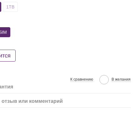
1TB
SIM
ится
К сравнению
В желания
антия
 отзыв или комментарий