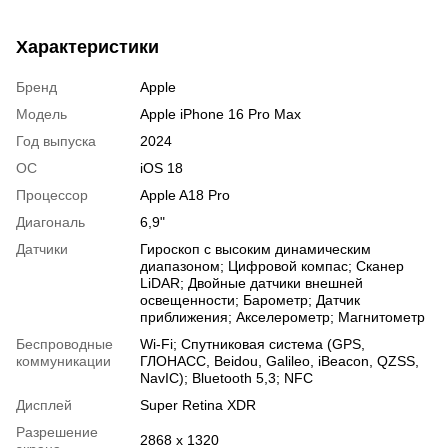
Характеристики
Бренд
Apple
Модель
Apple iPhone 16 Pro Max
Год выпуска
2024
ОС
iOS 18
Процессор
Apple A18 Pro
Диагональ
6,9"
Датчики
Гироскоп с высоким динамическим
диапазоном; Цифровой компас; Сканер
LiDAR; Двойные датчики внешней
освещенности; Барометр; Датчик
приближения; Акселерометр; Магнитометр
Беспроводные
Wi-Fi; Спутниковая система (GPS,
коммуникации
ГЛОНАСС, Beidou, Galileo, iBeacon, QZSS,
NavIC); Bluetooth 5,3; NFC
Дисплей
Super Retina XDR
Разрешение
2868 x 1320