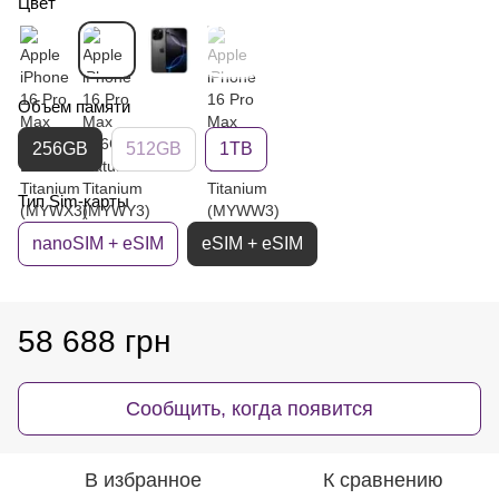
Цвет
Объем памяти
256GB
512GB
1TB
Тип Sim-карты
nanoSIM + eSIM
eSIM + eSIM
58 688 грн
Сообщить, когда появится
В избранное
К сравнению