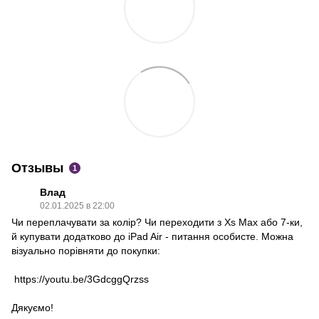
Отзывы
1
Влад
02.01.2025 в 22:00
Чи переплачувати за колір? Чи переходити з Xs Max або 7-ки,
й купувати додатково до iPad Air - питання особисте. Можна
візуально порівняти до покупки:
https://youtu.be/3GdcggQrzss
Дякуємо!