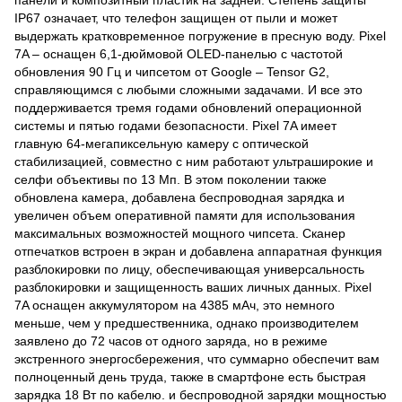
панели и композитный пластик на задней. Степень защиты
IP67 означает, что телефон защищен от пыли и может
выдержать кратковременное погружение в пресную воду. Pixel
7A – оснащен 6,1-дюймовой OLED-панелью с частотой
обновления 90 Гц и чипсетом от Google – Tensor G2,
справляющимся с любыми сложными задачами. И все это
поддерживается тремя годами обновлений операционной
системы и пятью годами безопасности. Pixel 7A имеет
главную 64-мегапиксельную камеру с оптической
стабилизацией, совместно с ним работают ультраширокие и
селфи объективы по 13 Мп. В этом поколении также
обновлена ​​камера, добавлена ​​беспроводная зарядка и
увеличен объем оперативной памяти для использования
максимальных возможностей мощного чипсета. Сканер
отпечатков встроен в экран и добавлена ​​аппаратная функция
разблокировки по лицу, обеспечивающая универсальность
разблокировки и защищенность ваших личных данных. Pixel
7A оснащен аккумулятором на 4385 мАч, это немного
меньше, чем у предшественника, однако производителем
заявлено до 72 часов от одного заряда, но в режиме
экстренного энергосбережения, что суммарно обеспечит вам
полноценный день труда, также в смартфоне есть быстрая
зарядка 18 Вт по кабелю. и беспроводной зарядки мощностью