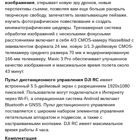
изображения
, открывает новую эру дронов, новые
перспективы съемки, позволяя вам еще больше раскрыть
творческую свободу, запечатлеть захватывающие пейзажи,
изучить фотографическое повествование и создать
кинематографические шедевры. Трехкамерная система
обработки изображений с несколькими фокусными
расстояниями включает в себя 4/3 CMOS-камеру Hasselblad с
эквивалентом формата 24 мм, новую 1/1.3-дюймовую CMOS-
телекамеру среднего размера 70 мм и модернизированную
166-мм телекамеру. Mavic 3 Pro обеспечивает улучшенное
качество изображения и максимальное время полета около
43 минут.
Пульт дистанционного управления DJI RC
имеет
встроенный 5.5-дюймовый экран с разрешением 1920х1080
пикселей. Пользователи могут подключаться к Интернету
через Wi-Fi, а операционная система Android включает
Bluetooth и GNSS. Пульт дистанционного управления
поставляется с широким набором элементов управления
летательным аппаратом и подвесом, а также с
настраиваемыми кнопками. DJI RC имеет максимальное
время работы 4 часа.
Комплектация