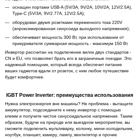
оснащен портами USB-A (5V/3A; 9V/2A; 10V/2A, 12V/2.5A),
Type-C (5V/3A, 9V/2.77A, 12V/2.5A);
оборудован двумя розетками переменного тока 220V
(апроксимированная синусоида выходного напряжения);
обеспечивает мощность 300 Вт, при использовании от
прикуривателя суммарная мощность - максимум 150 Вт.
Инвертор рассчитан на подключение вилок двух стандартов -
CN и EU, что позволяет брать его в заграничные поездки. Это
надежный помощник, который всегда обеспечит питание
ваших гаджетов вдали от розеток, с ним любое путешествие
будет комфортнее.
IGBT Power Inverter: преимущества использования
Нужна электроэнергия вне машины? Не проблема - вытащите
аккумулятор, подсоедините к нему инвертор с помощью
клемм и получите чистое синусоидальное напряжение. Таким
образом, будучи на природе или выездном мероприятии, вы
сможете подключить мультиварку, колонку, мини-холодильник,
ноутбук, планшет, камеру, лампу, вентилятор и прочие