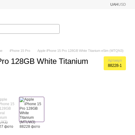
UAH
USD
ne
iPhone 15 Pro
Apple iPhone 15 Pro 128GB White Titanium eSim (MTQN3)
Pro 128GB White Titanium
Артикул
88228-1