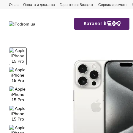
Перейти к основному контенту
О нас
Оплата и доставка
Гарантия и Возврат
Сервис и ремонт
Каталог📱💻⌚️🎧