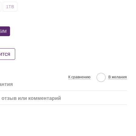
1TB
SIM
ится
К сравнению
В желания
антия
 отзыв или комментарий