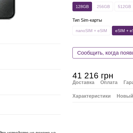
128GB
256GB
512GB
Тип Sim-карты
nanoSIM + eSIM
eSIM + e
Сообщить, когда появ
41 216 грн
Доставка
Оплата
Гар
Характеристики
Новый
Это устройство не похоже на