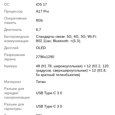
ОС
iOS 17
Процессор
A17 Pro
Оперативная
8Gb
память
Диагональ
6,7
Беспроводные
Стандарты связи: 5G, 4G, 3G; Wi-Fi:
коммуникации
802.11ax; Bluetooth: +(5.3);
Дисплей
OLED
Разрешение
2796x1290
экрана
Камера
48 (f/1.78, широкоугольная) + 12 (f/2.2, 120
градусов, сверхшироугольная) + 12 (f/2.8,
5х кратный телеобъектив)
Материал
Титан
Разъем для
зарядки/
USB Type-C 3.0
синхронизации
Разъем для
USB Type-C 3.0
гарнитуры