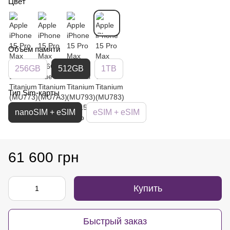
Цвет
Объем памяти
256GB
512GB
1TB
Тип Sim-карты
nanoSIM + eSIM
eSIM + eSIM
61 600 грн
Купить
Быстрый заказ