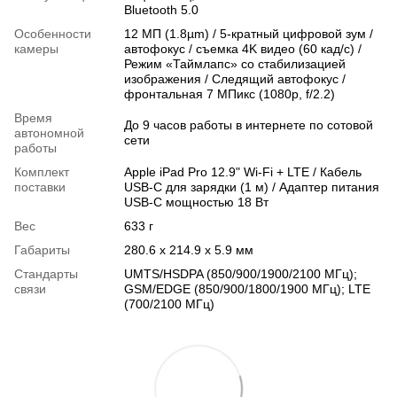
Bluetooth 5.0
Особенности
12 МП (1.8µm) / 5‑кратный цифровой зум /
камеры
автофокус / съемка 4K видео (60 кад/c) /
Режим «Таймлапс» со стабилизацией
изображения / Следящий автофокус /
фронтальная 7 МПикс (1080p, f/2.2)
Время
До 9 часов работы в интернете по сотовой
автономной
сети
работы
Комплект
Apple iPad Pro 12.9" Wi-Fi + LTE / Кабель
поставки
USB‑C для зарядки (1 м) / Адаптер питания
USB‑C мощностью 18 Вт
Вес
633 г
Габариты
280.6 x 214.9 x 5.9 мм
Стандарты
UMTS/HSDPA (850/900/1900/2100 МГц);
связи
GSM/EDGE (850/900/1800/1900 МГц); LTE
(700/2100 МГц)