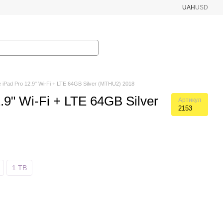
UAH
USD
e iPad Pro 12.9" Wi-Fi + LTE 64GB Silver (MTHU2) 2018
.9" Wi-Fi + LTE 64GB Silver
Артикул
2153
1 TB