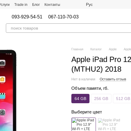
Рус
Услуги
Trade in
Блог
Контакты
093-929-54-51
067-110-70-03
Главная
Каталог
Apple
Appl
Apple iPad Pro 12
(MTHU2) 2018
Нет в наличии
Оставить отзыв
Объем памяти, гб.
64 GB
256 GB
512 GB
Выберите цвет