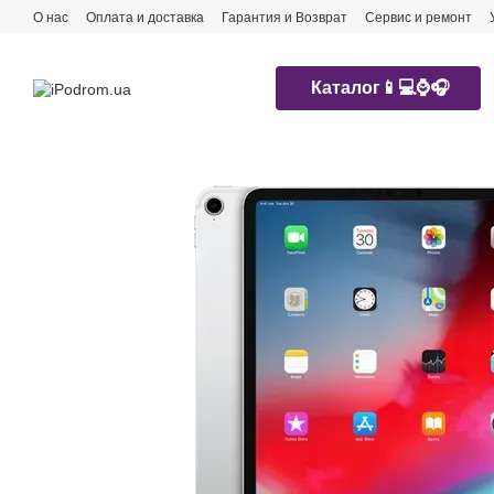
Перейти к основному контенту
О нас
Оплата и доставка
Гарантия и Возврат
Сервис и ремонт
Каталог📱💻⌚️🎧