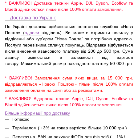
* ВАЖЛИВО! Доставка техніки Apple, DJI, Dyson, Ecoflow та
Bluetti здійснюється лише після 100% оплати замовлення.
Доставка по Україні:
По Україні доставка здійснюється поштовою службою «Нова
Пошта»
(
адреси
відділень). Ви можете отримати посилку у
відділенні або кур'єром "Нова Пошта" за потрібною адресою.
Послуги перевізника сплачує покупець. Відправка відбувається
після внесення авансового платежу від 200 до 500 грн. Сума
авансу змінюється в залежності від вартості
товару. Максимальний розмір накладного платежу 50 000 грн.
* ВАЖЛИВО!
Замовлення сума яких вища за 15 000 грн.
відправляються «Новою Поштою» тільки після 100% оплати
замовлення онлайн на сайті або за реквізитами.
* ВАЖЛИВО! Відправка техніки Apple, DJI, Dyson, Ecoflow та
Bluetti здійснюється лише після 100% оплати замовлення.
Більше інформації про доставку
Готівкою
Терміналом ( +3% на товар вартістю більше 10 000 грн )
Переказ на IBAN на рахунок ФОПа для фіз.осіб ( + 1% )