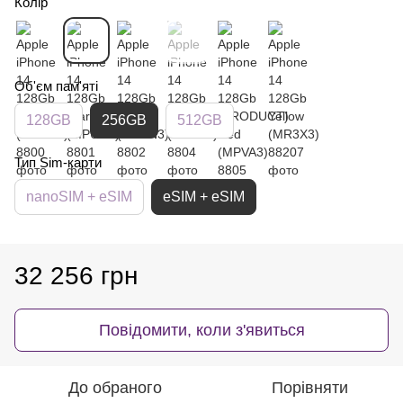
Колір
Об'єм пам'яті
128GB
256GB
512GB
Тип Sim-карти
nanoSIM + eSIM
eSIM + eSIM
32 256 грн
Повідомити, коли з'явиться
До обраного
Порівняти