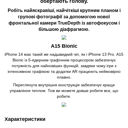
обертають голову.
Робіть найяскравіші, найчіткіші крупним планом і
групові фотографії за допомогою нової
фронтальної камери TrueDepth із автофокусом і
більшою діафрагмою.
A15 Bionic
iPhone 14 має такий же надшвидкий чіп, як і iPhone 13 Pro. A15
Bionic із 5-ядерним графічним процесором забезпечує
потужність для найновіших функцій, завдяки чому ігри з
інтенсивною графікою та додатки AR працюють неймовірно
плавно.
Переглянута внутрішня конструкція забезпечує краще
управління теплом. Тож ви можете довше робити все, що
робите.
Характеристики