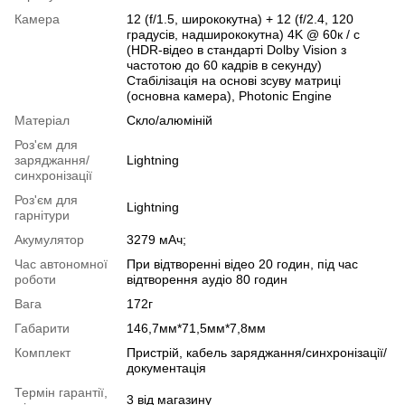
Камера
12 (f/1.5, ширококутна) + 12 (f/2.4, 120
градусів, надширококутна) 4K @ 60к / с
(HDR-відео в стандарті Dolby Vision з
частотою до 60 кадрів в секунду)
Стабілізація на основі зсуву матриці
(основна камера), Photonic Engine
Матеріал
Скло/алюміній
Роз'єм для
заряджання/
Lightning
синхронізації
Роз'єм для
Lightning
гарнітури
Акумулятор
3279 мАч;
Час автономної
При відтворенні відео 20 годин, під час
роботи
відтворення аудіо 80 годин
Вага
172г
Габарити
146,7мм*71,5мм*7,8мм
Комплект
Пристрій, кабель заряджання/синхронізації/
документація
Термін гарантії,
3 від магазину