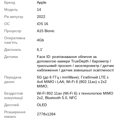
Бренд
Apple
Модель
14
Рік випуску
2022
ОС
iOS 16
Процесор
A15 Bionic
Оперативна
4Gb
пам'ять
Діагональ
6,1'
Датчики
Face ID: розпізнавання обличчя за
допомогою камери TrueDepth / барометр /
триосьовий гіроскоп / акселерометр / датчик
наближення / датчик зовнішньої освітленості
Передача
5G (до 6 ГГц і mmWave); Гігабітний LTE з
даних
4x4 MIMO і LAA; Wi-Fi 6 (802.11ax) з 2x2
MIMO;
Бездротові
Wi-Fi 802.11ax (Wi-Fi 6) з технологією MIMO
комунікації
2x2, Bluetooth 5.0, NFC
Дисплей
OLED
Розширення
2778x1284
екрану