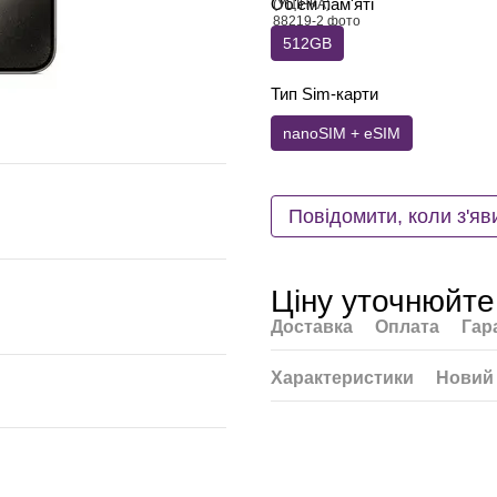
Об'єм пам'яті
512GB
Тип Sim-карти
nanoSIM + eSIM
Повідомити, коли з'яв
Ціну уточнюйте
Доставка
Оплата
Гар
Характеристики
Новий 