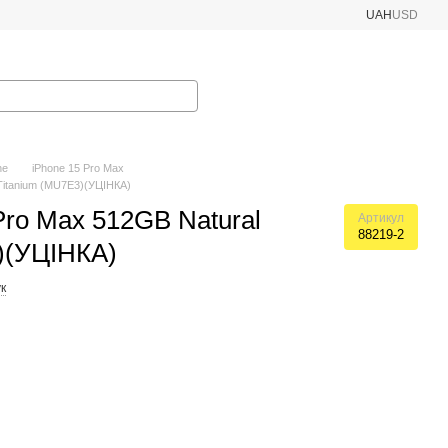
UAH
USD
ne
iPhone 15 Pro Max
 Titanium (MU7E3)(УЦІНКА)
Pro Max 512GB Natural
Артикул
88219-2
)(УЦІНКА)
к