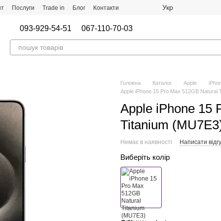
Укр
нт
Послуги
Trade in
Блог
Контакти
093-929-54-51
067-110-70-03
Головна
Каталог
Apple
iPho
Apple iPhone 15 Pro Max 512GB Natural
Apple iPhone 15 
Titanium (MU7E3
Немає в наявності
Написати відгу
Виберіть колір