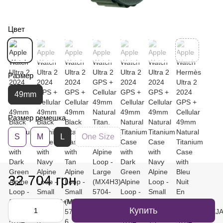
Цвет
Размер
49mm
Размер ремешка
S
M
L
One Size
32 704 грн
Купить