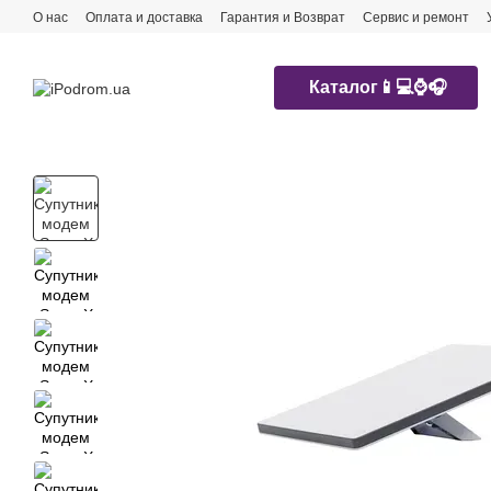
Перейти к основному контенту
О нас
Оплата и доставка
Гарантия и Возврат
Сервис и ремонт
Каталог📱💻⌚️🎧