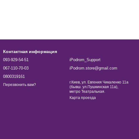
Контактная информация
093-929-54-51
iPodrom_Support
067-110-70-03
iPodrom.store@gmail.com
0800319161
г.Киев, ул. Евгения Чикаленко 11а
Перезвонить вам?
(бывш. ул.Пушкинская 11а),
метро Театральная.
Карта проезда