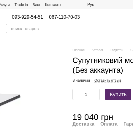
Рус
Услуги
Trade in
Блог
Контакты
093-929-54-51
067-110-70-03
Главная
Каталог
Гаджеты
С
Супутниковий мод
(Без аккаунта)
В наличии
Оставить отзыв
Купить
19 040 грн
Доставка
Оплата
Гар