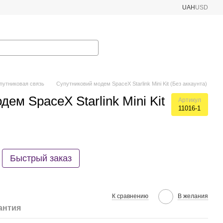
UAH
USD
путниковая связь
Супутниковий модем SpaceX Starlink Mini Kit (Без аккаунта)
ем SpaceX Starlink Mini Kit
Артикул
11016-1
Быстрый заказ
К сравнению
В желания
антия