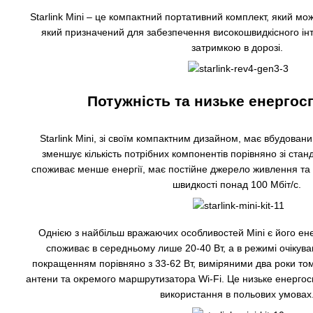
Starlink Mini – це компактний портативний комплект, який мож
який призначений для забезпечення високошвидкісного інт
затримкою в дорозі.
Потужність та низьке енерго
Starlink Mini, зі своїм компактним дизайном, має вбудован
зменшує кількість потрібних компонентів порівняно зі стан
споживає менше енергії, має постійне джерело живлення та
швидкості понад 100 Мбіт/с.
Однією з найбільш вражаючих особливостей Mini є його ен
споживає в середньому лише 20-40 Вт, а в режимі очікуван
покращенням порівняно з 33-62 Вт, виміряними два роки то
антени та окремого маршрутизатора Wi-Fi. Це низьке енерго
використання в польових умовах