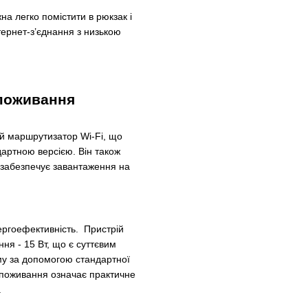
на легко помістити в рюкзак і
ернет-з’єднання з низькою
споживання
ий маршрутизатор Wi-Fi, що
дартною версією. Він також
 забезпечує завантаження на
ергоефективність. Пристрій
ня - 15 Вт, що є суттєвим
му за допомогою стандартної
споживання означає практичне
.