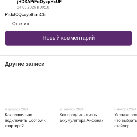
jHDXAPiFoOyzpHxUF
24.03.2026 в 00:18
PiidxICQceyettEmCB
Ответить
Новый комментарий
Другие записи
4 декабря 2024
20 ноября 2024
6 ноября 2024
Как правильно
Как продлить жизнь
Укладка вол
подключить Ecoflow к
аккумулятора Айфона?
что выбрат
квартире?
стайлер